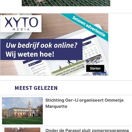
MEEST GELEZEN
Stichting Oer-IJ organiseert Ommetje
Marquette
Onder de Parasol sluit zomerprogramma