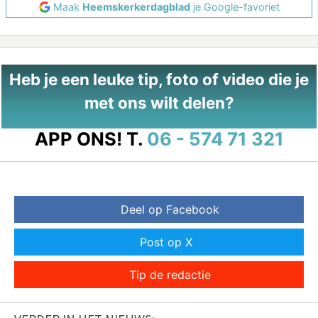
Maak
Heemskerkerdagblad
je Google-favoriet
Heb je een leuke tip, foto of video die je
met ons wilt delen?
APP ONS!
T.
06 - 574 71 321
Deel op Facebook
Post op X
Tip de redactie