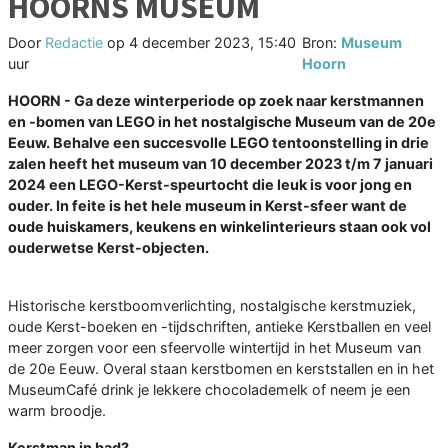
HOORNS MUSEUM
Door
Redactie
op
4 december 2023, 15:40
Bron:
Museum
uur
Hoorn
HOORN - Ga deze winterperiode op zoek naar kerstmannen
en -bomen van LEGO in het nostalgische Museum van de 20e
Eeuw. Behalve een succesvolle LEGO tentoonstelling in drie
zalen heeft het museum van 10 december 2023 t/m 7 januari
2024 een LEGO-Kerst-speurtocht die leuk is voor jong en
ouder. In feite is het hele museum in Kerst-sfeer want de
oude huiskamers, keukens en winkelinterieurs staan ook vol
ouderwetse Kerst-objecten.
Historische kerstboomverlichting, nostalgische kerstmuziek,
oude Kerst-boeken en -tijdschriften, antieke Kerstballen en veel
meer zorgen voor een sfeervolle wintertijd in het Museum van
de 20e Eeuw. Overal staan kerstbomen en kerststallen en in het
MuseumCafé drink je lekkere chocolademelk of neem je een
warm broodje.
Kerstman in bad?