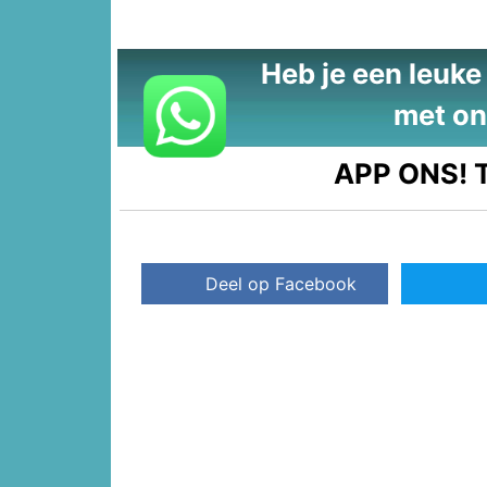
Heb je een leuke t
met on
APP ONS!
T
Deel op Facebook