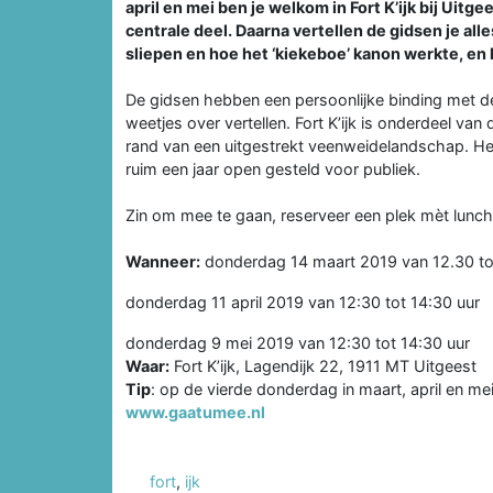
april en mei ben je welkom in Fort K’ijk bij Uitg
centrale deel. Daarna vertellen de gidsen je alle
sliepen en hoe het ‘kiekeboe’ kanon werkte, en 
De gidsen hebben een persoonlijke binding met d
weetjes over vertellen. Fort K’ijk is onderdeel va
rand van een uitgestrekt veenweidelandschap. He
ruim een jaar open gesteld voor publiek.
Zin om mee te gaan, reserveer een plek mèt lunc
Wanneer:
donderdag 14 maart 2019 van 12.30 to
donderdag 11 april 2019 van 12:30 tot 14:30 uur
donderdag 9 mei 2019 van 12:30 tot 14:30 uur
Waar:
Fort K’ijk, Lagendijk 22, 1911 MT Uitgeest
Tip
: op de vierde donderdag in maart, april en me
www.gaatumee.nl
fort
,
ijk