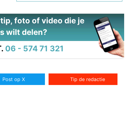
ip, foto of video die je
s wilt delen?
.
06 - 574 71 321
Post op X
Tip de redactie