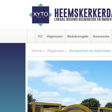
HEEMSKERKERD
lokaal nieuws heemskerk en omgev
112
Algemeen
Bedrijvengids
Gemeente
Home
Regionaal
Kookpotten en kanonnen,