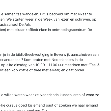
n je samen taalwandelen. Dit is bedoeld om met elkaar te
n. We starten weer in de Week van lezen en schrijven, op
asisschool De Ark.
sten) met elkaar koffiedrinken in ontmoetingscentrum De
je in de bibliotheekvestiging in Beverwijk aanschuiven aan
ederlandse taal? Kom praten met Nederlanders in de
en op elke dinsdag van 10.00 – 11.00 uur meedoen met “Taal &
t een kop koffie of thee met elkaar, en gaat onder
ie willen weten waar ze Nederlands kunnen leren of waar ze
 welke cursus goed bij iemand past of zoeken we naar iemand
e dag is er een spreekuur. Op