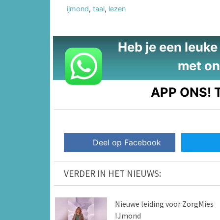
ijmond
,
taal
,
lezen
Heb je een leuke t
met on
APP ONS!
T
Deel op Facebook
VERDER IN HET NIEUWS:
Nieuwe leiding voor ZorgMies
IJmond