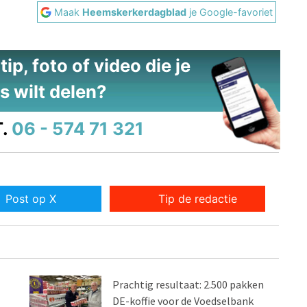
Maak
Heemskerkerdagblad
je Google-favoriet
ip, foto of video die je
s wilt delen?
.
06 - 574 71 321
Post op X
Tip de redactie
Prachtig resultaat: 2.500 pakken
DE-koffie voor de Voedselbank