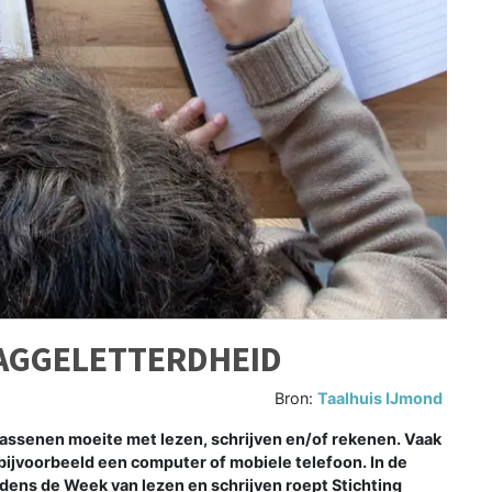
AAGGELETTERDHEID
Bron:
Taalhuis IJmond
assenen moeite met lezen, schrijven en/of rekenen. Vaak
bijvoorbeeld een computer of mobiele telefoon. In de
dens de Week van lezen en schrijven roept Stichting