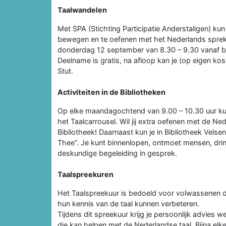
Taalwandelen
Met SPA (Stichting Participatie Anderstaligen) ku
bewegen en te oefenen met het Nederlands spreke
donderdag 12 september van 8.30 – 9.30 vanaf b
Deelname is gratis, na afloop kan je (op eigen ko
Stut.
Activiteiten in de Bibliotheken
Op elke maandagochtend van 9.00 – 10.30 uur kun 
het Taalcarrousel. Wil jij extra oefenen met de N
Bibliotheek! Daarnaast kun je in Bibliotheek Vels
Thee”. Je kunt binnenlopen, ontmoet mensen, drink
deskundige begeleiding in gesprek.
Taalspreekuren
Het Taalspreekuur is bedoeld voor volwassenen d
hun kennis van de taal kunnen verbeteren.
Tijdens dit spreekuur krijg je persoonlijk advies
die kan helpen met de Nederlandse taal. Bijna elk