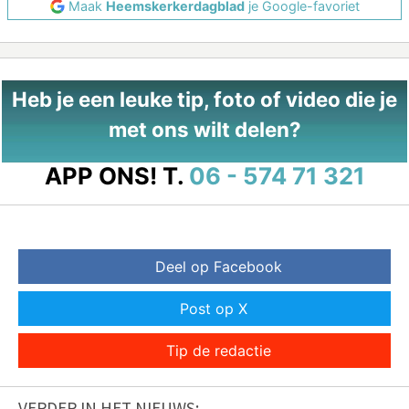
Maak
Heemskerkerdagblad
je Google-favoriet
Heb je een leuke tip, foto of video die je
met ons wilt delen?
APP ONS!
T.
06 - 574 71 321
Deel op Facebook
Post op X
Tip de redactie
VERDER IN HET NIEUWS: