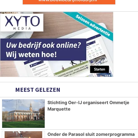
MEEST GELEZEN
Stichting Oer-IJ organiseert Ommetje
Marquette
Onder de Parasol sluit zomerprogramma