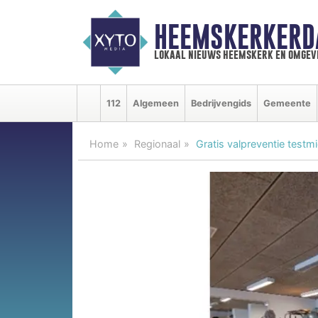
HEEMSKERKERD
lokaal nieuws heemskerk en omgev
112
Algemeen
Bedrijvengids
Gemeente
Home
Regionaal
Gratis valpreventie testm