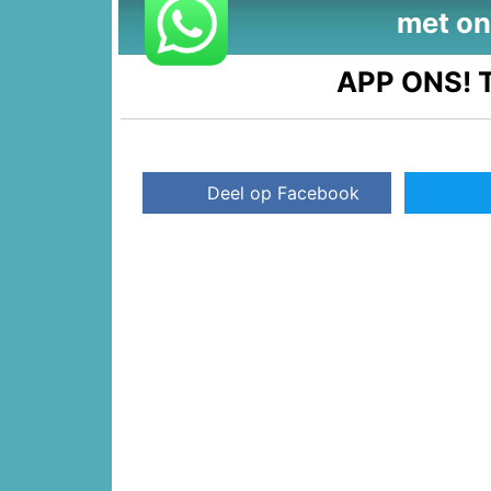
met on
APP ONS!
T
Deel op Facebook