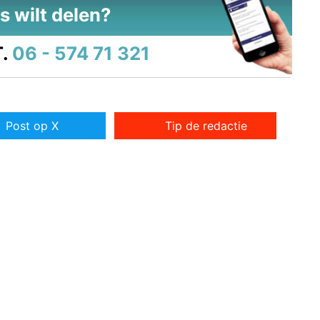
s wilt delen?
.
06 - 574 71 321
Post op X
Tip de redactie