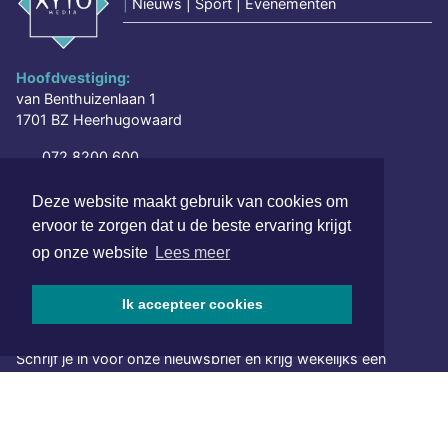
|
Nieuws | Sport | Evenementen
Hoofdvestiging:
van Benthuizenlaan 1
1701 BZ Heerhugowaard
072 8200 600
redactie@xyto.nl
Deze website maakt gebruik van cookies om
www.xyto.nl
ervoor te zorgen dat u de beste ervaring krijgt
SOCIAL MEDIA
op onze website
Lees meer
Ik accepteer cookies
NIEUWSBRIEF AANMELDEN
Schrijf je in voor onze nieuwsbrief en krijg wekelijks een
samenvatting van alle gebeurtenissen uit jouw regio.
Aanmelden