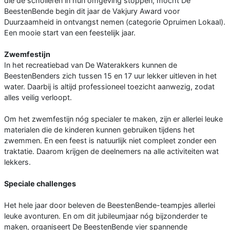
die de scholieren in hun omgeving stoppen, mocht De
BeestenBende begin dit jaar de Vakjury Award voor
Duurzaamheid in ontvangst nemen (categorie Opruimen Lokaal).
Een mooie start van een feestelijk jaar.
Zwemfestijn
In het recreatiebad van De Waterakkers kunnen de
BeestenBenders zich tussen 15 en 17 uur lekker uitleven in het
water. Daarbij is altijd professioneel toezicht aanwezig, zodat
alles veilig verloopt.
Om het zwemfestijn nóg specialer te maken, zijn er allerlei leuke
materialen die de kinderen kunnen gebruiken tijdens het
zwemmen. En een feest is natuurlijk niet compleet zonder een
traktatie. Daarom krijgen de deelnemers na alle activiteiten wat
lekkers.
Speciale challenges
Het hele jaar door beleven de BeestenBende-teampjes allerlei
leuke avonturen. En om dit jubileumjaar nóg bijzonderder te
maken, organiseert De BeestenBende vier spannende