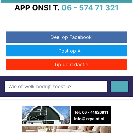
APP ONS!
T.
06 - 574 71 321
Deel op Facebook
Post op X
Tip de redactie