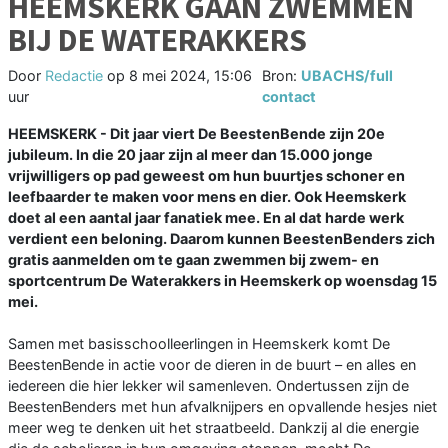
HEEMSKERK GAAN ZWEMMEN
BIJ DE WATERAKKERS
Door
Redactie
op
8 mei 2024, 15:06
Bron:
UBACHS/full
uur
contact
HEEMSKERK - Dit jaar viert De BeestenBende zijn 20e
jubileum. In die 20 jaar zijn al meer dan 15.000 jonge
vrijwilligers op pad geweest om hun buurtjes schoner en
leefbaarder te maken voor mens en dier. Ook Heemskerk
doet al een aantal jaar fanatiek mee. En al dat harde werk
verdient een beloning. Daarom kunnen BeestenBenders zich
gratis aanmelden om te gaan zwemmen bij zwem- en
sportcentrum De Waterakkers in Heemskerk op woensdag 15
mei.
Samen met basisschoolleerlingen in Heemskerk komt De
BeestenBende in actie voor de dieren in de buurt – en alles en
iedereen die hier lekker wil samenleven. Ondertussen zijn de
BeestenBenders met hun afvalknijpers en opvallende hesjes niet
meer weg te denken uit het straatbeeld. Dankzij al die energie