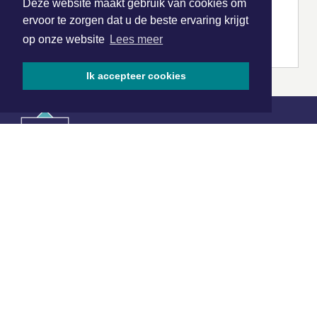
Deze website maakt gebruik van cookies om
ervoor te zorgen dat u de beste ervaring krijgt
op onze website
Lees meer
Ik accepteer cookies
|
Nieuws | Sport | Evenementen
Hoofdvestiging:
van Benthuizenlaan 1
1701 BZ Heerhugowaard
072 8200 600
redactie@xyto.nl
www.xyto.nl
SOCIAL MEDIA