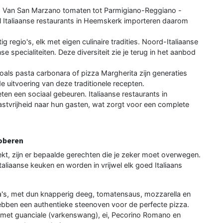
p. Van San Marzano tomaten tot Parmigiano-Reggiano -
l Italiaanse restaurants in Heemskerk importeren daarom
tig regio's, elk met eigen culinaire tradities. Noord-Italiaanse
se specialiteiten. Deze diversiteit zie je terug in het aanbod
als pasta carbonara of pizza Margherita zijn generaties
e uitvoering van deze traditionele recepten.
 eten een sociaal gebeuren. Italiaanse restaurants in
stvrijheid naar hun gasten, wat zorgt voor een complete
roberen
ekt, zijn er bepaalde gerechten die je zeker moet overwegen.
liaanse keuken en worden in vrijwel elk goed Italiaans
a's, met dun knapperig deeg, tomatensaus, mozzarella en
ebben een authentieke steenoven voor de perfecte pizza.
met guanciale (varkenswang), ei, Pecorino Romano en