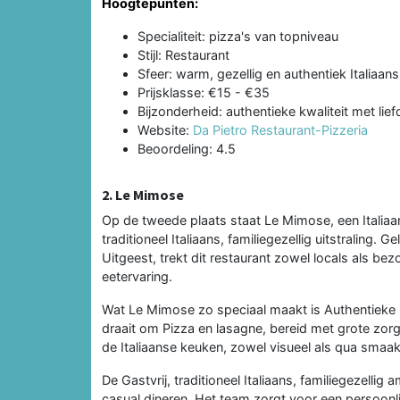
Hoogtepunten:
Specialiteit: pizza's van topniveau
Stijl: Restaurant
Sfeer: warm, gezellig en authentiek Italiaans
Prijsklasse: €15 - €35
Bijzonderheid: authentieke kwaliteit met lief
Website:
Da Pietro Restaurant-Pizzeria
Beoordeling: 4.5
2. Le Mimose
Op de tweede plaats staat Le Mimose, een Italiaan
traditioneel Italiaans, familiegezellig uitstraling
Uitgeest, trekt dit restaurant zowel locals als bez
eetervaring.
Wat Le Mimose zo speciaal maakt is Authentieke
draait om Pizza en lasagne, bereid met grote zorg 
de Italiaanse keuken, zowel visueel als qua smaak
De Gastvrij, traditioneel Italiaans, familiegezellig
casual dineren. Het team zorgt voor een persoon