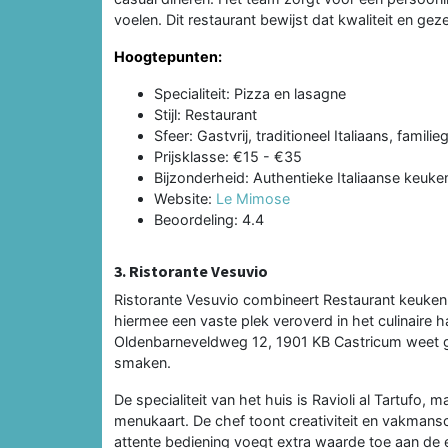
voelen. Dit restaurant bewijst dat kwaliteit en ge
Hoogtepunten:
Specialiteit: Pizza en lasagne
Stijl: Restaurant
Sfeer: Gastvrij, traditioneel Italiaans, familie
Prijsklasse: €15 - €35
Bijzonderheid: Authentieke Italiaanse keu
Website:
Le Mimose
Beoordeling: 4.4
3. Ristorante Vesuvio
Ristorante Vesuvio combineert Restaurant keuken 
hiermee een vaste plek veroverd in het culinaire h
Oldenbarneveldweg 12, 1901 KB Castricum weet ga
smaken.
De specialiteit van het huis is Ravioli al Tartufo, 
menukaart. De chef toont creativiteit en vakmansc
attente bediening voegt extra waarde toe aan de e