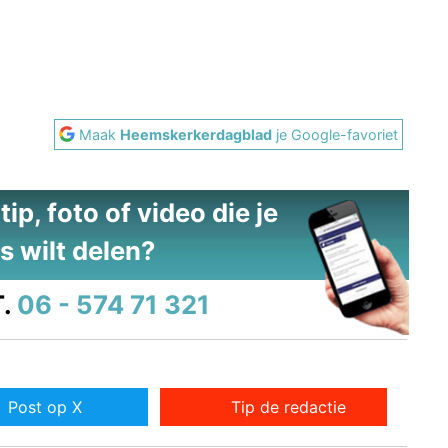
Maak
Heemskerkerdagblad
je Google-favoriet
ip, foto of video die je
s wilt delen?
.
06 - 574 71 321
Post op X
Tip de redactie