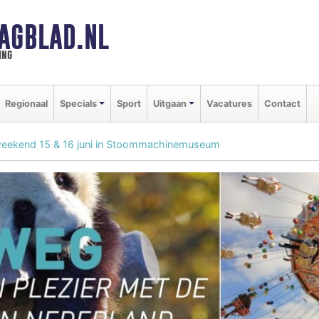
AGBLAD.NL
ing
Regionaal
Specials
Sport
Uitgaan
Vacatures
Contact
eekend 15 & 16 juni in Stoommachinemuseum