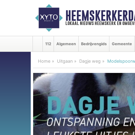
HEEMSKERKERD
lokaal nieuws heemskerk en omgev
112
Algemeen
Bedrijvengids
Gemeente
Home
Uitgaan
Dagje weg
Modelspoorw