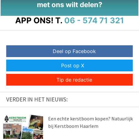
met ons wilt delen?
APP ONS!
T.
06 - 574 71 321
Deel op Facebook
Post op X
Tip de redactie
VERDER IN HET NIEUWS:
Een echte kerstboom kopen? Natuurlijk
bij Kerstboom Haarlem