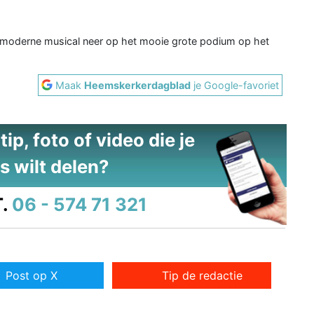
n moderne musical neer op het mooie grote podium op het
Maak
Heemskerkerdagblad
je Google-favoriet
ip, foto of video die je
s wilt delen?
.
06 - 574 71 321
Post op X
Tip de redactie