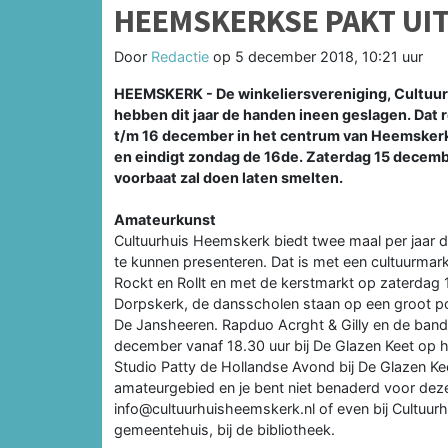
HEEMSKERKSE PAKT UIT
Door
Redactie
op
5 december 2018, 10:21 uur
HEEMSKERK - De winkeliersvereniging, Cultuurh
hebben dit jaar de handen ineen geslagen. Dat
t/m 16 december in het centrum van Heemsker
en eindigt zondag de 16de. Zaterdag 15 decembe
voorbaat zal doen laten smelten.
Amateurkunst
Cultuurhuis Heemskerk biedt twee maal per jaar 
te kunnen presenteren. Dat is met een cultuurmar
Rockt en Rollt en met de kerstmarkt op zaterdag
Dorpskerk, de dansscholen staan op een groot pod
De Jansheeren. Rapduo Acrght & Gilly en de ban
december vanaf 18.30 uur bij De Glazen Keet op h
Studio Patty de Hollandse Avond bij De Glazen Kee
amateurgebied en je bent niet benaderd voor deze
info@cultuurhuisheemskerk.nl of even bij Cultuurhu
gemeentehuis, bij de bibliotheek.