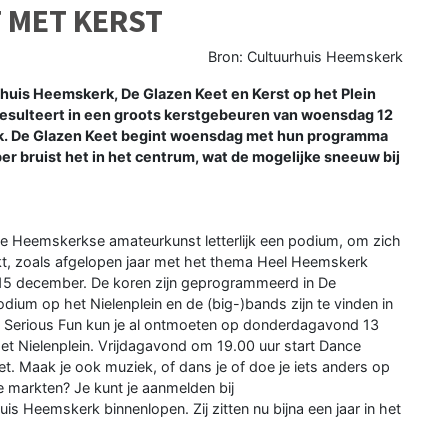
 MET KERST
Bron: Cultuurhuis Heemskerk
uis Heemskerk, De Glazen Keet en Kerst op het Plein
 resulteert in een groots kerstgebeuren van woensdag 12
k. De Glazen Keet begint woensdag met hun programma
r bruist het in het centrum, wat de mogelijke sneeuw bij
de Heemskerkse amateurkunst letterlijk een podium, om zich
kt, zoals afgelopen jaar met het thema Heel Heemskerk
 15 december. De koren zijn geprogrammeerd in De
ium op het Nielenplein en de (big-)bands zijn te vinden in
d Serious Fun kun je al ontmoeten op donderdagavond 13
et Nielenplein. Vrijdagavond om 19.00 uur start Dance
t. Maak je ook muziek, of dans je of doe je iets anders op
 markten? Je kunt je aanmelden bij
is Heemskerk binnenlopen. Zij zitten nu bijna een jaar in het