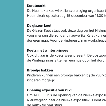
Kerstmarkt
De Heemskerkse winkeliersvereniging organiseert d
Heemskerk op zaterdag 15 december van 11.00 to
De glazen keet
De Glazen Keet staat ook deze dag op het Nielenpl
voor mensen die zonder u nauwelijks Kerst kunnen 
doneren mag. Voor de kinderen zijn er workshop
Koets met winterprinses
Ook dit jaar is de koets weer present. De opstappl
de Winterprinses zitten en een ritje door het dor
Broodje bakken
Kinderen kunnen een broodje bakken bij de vuurkorf
kinderen mogelijk.
Opening expositie van kijk!
Om 14.00 uur is de opening van de nieuwe exposi
Nieuwsgierig naar de nieuwe expositie? U bent v
de muzikale omlijsting.