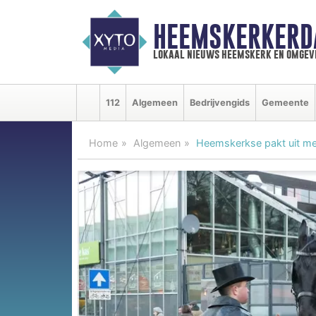
HEEMSKERKERD
lokaal nieuws heemskerk en omgev
112
Algemeen
Bedrijvengids
Gemeente
Home
Algemeen
Heemskerkse pakt uit me