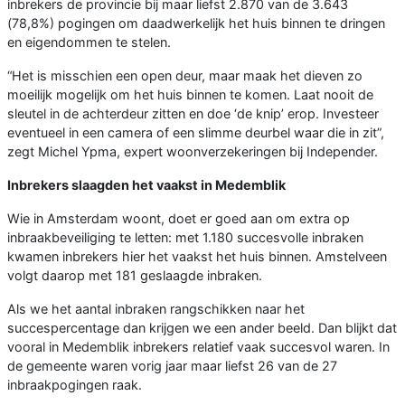
inbrekers de provincie bij maar liefst 2.870 van de 3.643
(78,8%) pogingen om daadwerkelijk het huis binnen te dringen
en eigendommen te stelen.
“Het is misschien een open deur, maar maak het dieven zo
moeilijk mogelijk om het huis binnen te komen. Laat nooit de
sleutel in de achterdeur zitten en doe ‘de knip’ erop. Investeer
eventueel in een camera of een slimme deurbel waar die in zit”,
zegt Michel Ypma, expert woonverzekeringen bij Independer.
Inbrekers slaagden het vaakst in Medemblik
Wie in Amsterdam woont, doet er goed aan om extra op
inbraakbeveiliging te letten: met 1.180 succesvolle inbraken
kwamen inbrekers hier het vaakst het huis binnen. Amstelveen
volgt daarop met 181 geslaagde inbraken.
Als we het aantal inbraken rangschikken naar het
succespercentage dan krijgen we een ander beeld. Dan blijkt dat
vooral in Medemblik inbrekers relatief vaak succesvol waren. In
de gemeente waren vorig jaar maar liefst 26 van de 27
inbraakpogingen raak.