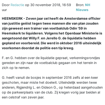
Door
Redactie
op
30 november 2018, 16:59
Bron:
NH
uur
Nieuws
HEEMSKERK - Zeven jaar cel heeft de Amsterdamse officier
van justitie geëist tegen twee mannen die van plan zouden
zijn geweest een trainer van voetbalclub Odin '59 in
Heemskerk te liquideren. Volgens het Openbaar Ministerie is
aangetoond dat Willy F. en Jerello G. de liquidatie hebben
gepland en voorbereid. Die werd in oktober 2016 uiteindelijk
voorkomen doordat de politie een tip kreeg.
F. en G. hebben over de liquidatie gepraat, verkenningsrondjes
gereden en zijn naar de voetbalclub gegaan om het terrein in
zich op te nemen.
G. heeft vanuit de bosjes in september 2016 zelfs al een keer
geschoten, maar miste het doelwit. Uiteindelijk werden twee
anderen, Rigjendrig L. en Gideon G., op heterdaad aangehouden
op de parkeerplaats van de club. Zij kregen vorig jaar beiden al
een celstraf van zeven jaar.