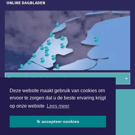
ONLINE DAGBLADEN
Overige dagbladen in de regio
Deze website maakt gebruik van cookies om
Algemene voorwaarden
ervoor te zorgen dat u de beste ervaring krijgt
op onze website
Lees meer
Disclaimer
Privacy Statement
Ik accepteer cookies
Copyright (c) 2026 | Heemskerkerdagblad.nl - Alle rechten