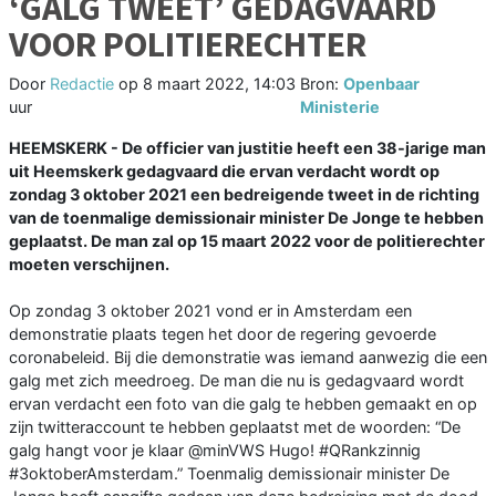
‘GALG TWEET’ GEDAGVAARD
VOOR POLITIERECHTER
Door
Redactie
op
8 maart 2022, 14:03
Bron:
Openbaar
uur
Ministerie
HEEMSKERK - De officier van justitie heeft een 38-jarige man
uit Heemskerk gedagvaard die ervan verdacht wordt op
zondag 3 oktober 2021 een bedreigende tweet in de richting
van de toenmalige demissionair minister De Jonge te hebben
geplaatst. De man zal op 15 maart 2022 voor de politierechter
moeten verschijnen.
Op zondag 3 oktober 2021 vond er in Amsterdam een
demonstratie plaats tegen het door de regering gevoerde
coronabeleid. Bij die demonstratie was iemand aanwezig die een
galg met zich meedroeg. De man die nu is gedagvaard wordt
ervan verdacht een foto van die galg te hebben gemaakt en op
zijn twitteraccount te hebben geplaatst met de woorden: “De
galg hangt voor je klaar @minVWS Hugo! #QRankzinnig
#3oktoberAmsterdam.” Toenmalig demissionair minister De