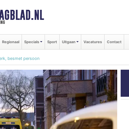
AGBLAD.NL
ing
Regionaal
Specials
Sport
Uitgaan
Vacatures
Contact
erk, besmet persoon