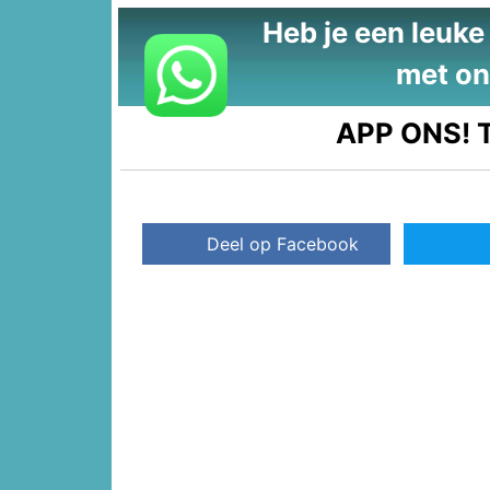
Heb je een leuke t
met on
APP ONS!
T
Deel op Facebook