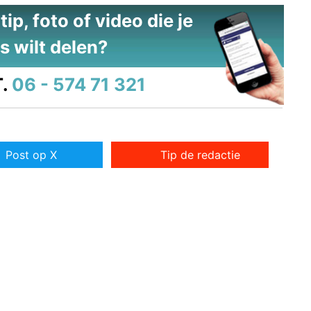
ip, foto of video die je
s wilt delen?
.
06 - 574 71 321
Post op X
Tip de redactie