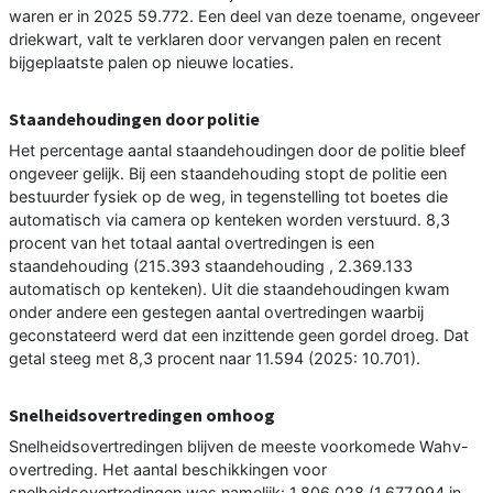
waren er in 2025 59.772. Een deel van deze toename, ongeveer
driekwart, valt te verklaren door vervangen palen en recent
bijgeplaatste palen op nieuwe locaties.
Staandehoudingen door politie
Het percentage aantal staandehoudingen door de politie bleef
ongeveer gelijk. Bij een staandehouding stopt de politie een
bestuurder fysiek op de weg, in tegenstelling tot boetes die
automatisch via camera op kenteken worden verstuurd. 8,3
procent van het totaal aantal overtredingen is een
staandehouding (215.393 staandehouding , 2.369.133
automatisch op kenteken). Uit die staandehoudingen kwam
onder andere een gestegen aantal overtredingen waarbij
geconstateerd werd dat een inzittende geen gordel droeg. Dat
getal steeg met 8,3 procent naar 11.594 (2025: 10.701).
Snelheidsovertredingen omhoog
Snelheidsovertredingen blijven de meeste voorkomede Wahv-
overtreding. Het aantal beschikkingen voor
snelheidsovertredingen was namelijk: 1.806.028 (1.677.994 in