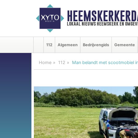
HEEMSKERKERD
lokaal nieuws heemskerk en omgev
112
Algemeen
Bedrijvengids
Gemeente
Home
112
Man belandt met scootmobiel i