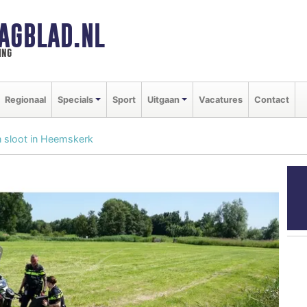
AGBLAD.NL
ing
Regionaal
Specials
Sport
Uitgaan
Vacatures
Contact
n sloot in Heemskerk