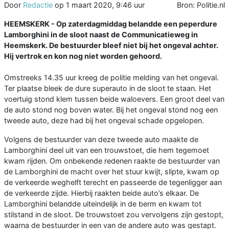
Door
Redactie
op
1 maart 2020, 9:46 uur
Bron: Politie.nl
HEEMSKERK - Op zaterdagmiddag belandde een peperdure
Lamborghini in de sloot naast de Communicatieweg in
Heemskerk. De bestuurder bleef niet bij het ongeval achter.
Hij vertrok en kon nog niet worden gehoord.
Omstreeks 14.35 uur kreeg de politie melding van het ongeval.
Ter plaatse bleek de dure superauto in de sloot te staan. Het
voertuig stond klem tussen beide waloevers. Een groot deel van
de auto stond nog boven water. Bij het ongeval stond nog een
tweede auto, deze had bij het ongeval schade opgelopen.
Volgens de bestuurder van deze tweede auto maakte de
Lamborghini deel uit van een trouwstoet, die hem tegemoet
kwam rijden. Om onbekende redenen raakte de bestuurder van
de Lamborghini de macht over het stuur kwijt, slipte, kwam op
de verkeerde weghelft terecht en passeerde de tegenligger aan
de verkeerde zijde. Hierbij raakten beide auto’s elkaar. De
Lamborghini belandde uiteindelijk in de berm en kwam tot
stilstand in de sloot. De trouwstoet zou vervolgens zijn gestopt,
waarna de bestuurder in een van de andere auto was gestapt.