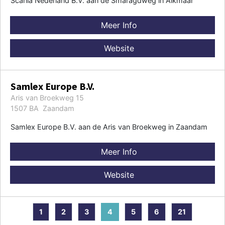
Scania Nederland B.V. aan de Smaragdweg in Alkmaar
Meer Info
Website
Samlex Europe B.V.
Aris van Broekweg 15
1507 BA Zaandam
Samlex Europe B.V. aan de Aris van Broekweg in Zaandam
Meer Info
Website
1
2
3
4
5
6
21