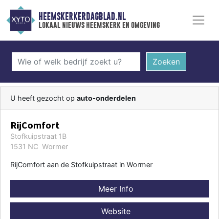
HEEMSKERKERDAGBLAD.NL
lokaal nieuws heemskerk en omgeving
Zoeken
U heeft gezocht op
auto-onderdelen
RijComfort
Stofkuipstraat 1B
1531 NC Wormer
RijComfort aan de Stofkuipstraat in Wormer
Meer Info
Website